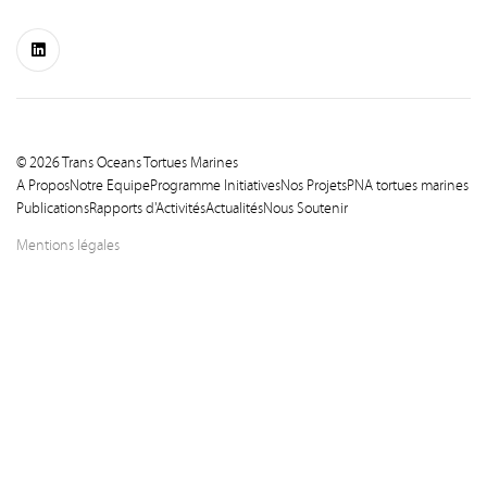
© 2026 Trans Oceans Tortues Marines
A Propos
Notre Equipe
Programme Initiatives
Nos Projets
PNA tortues marines
Publications
Rapports d'Activités
Actualités
Nous Soutenir
Mentions légales