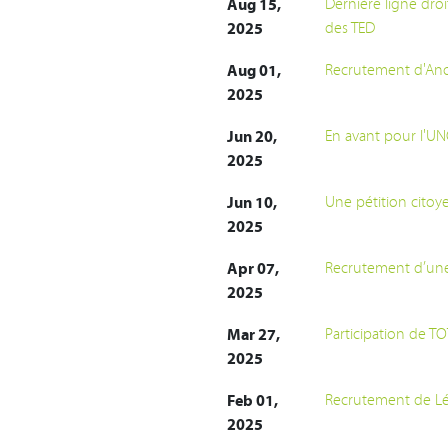
Aug 15,
Dernière ligne dro
2025
des TED
Aug 01,
Recrutement d'Anou
2025
Jun 20,
En avant pour l'UN
2025
Jun 10,
Une pétition citoy
2025
Apr 07,
Recrutement d’une
2025
Mar 27,
Participation de T
2025
Feb 01,
Recrutement de Lén
2025