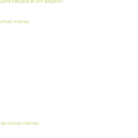
Guyane française et son adoption
tortues marines
les tortues marines