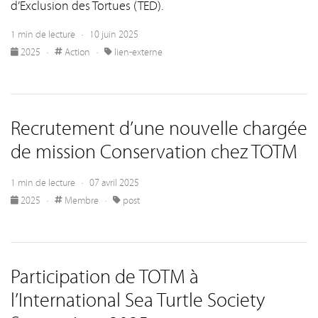
d’Exclusion des Tortues (TED).
1 min de lecture · 10 juin 2025
2025
·
Action
·
lien-externe
Recrutement d’une nouvelle chargée
de mission Conservation chez TOTM
1 min de lecture · 07 avril 2025
2025
·
Membre
·
post
Participation de TOTM à
l’International Sea Turtle Society